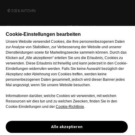
© 2026 AVTOVIN
Unternehmen
Kfz-Kennzeichen
Cookie-Einstellungen bearbeiten
Heißprägemaschine
Software
Unsere Website verwendet Cookies, die Ihre personenbezogenen Daten
Kontakt
Lieferung & Zahlung
zur Analyse von Statistiken, zur Verbesserung der Website und unserer
Dienstleistungen sowie für Marketingzwecke sammeln können. Durch das
Klicken auf „Alle akzeptieren“ erteilen Sie uns die Erlaubnis, Cookies zu
verwenden. Diese Erlaubnis ist freiwillig und kann jederzeit in den Cookie-
INFORMATION
DAS
HAUPTBÜRO
Einstellungen widerrufen werden. Falls Sie keine Auswahl bezüglich der
Akzeptanz oder Ablehnung von Cookies treffen, werden keine
Impressum
Ukraine, 58023
personenbezogenen Daten gesammelt, jedoch wird dieser Banner jedes
Datenschutz
Czernowitz, Komunalnykiv-
Mal angezeigt, wenn Sie unsere Website besuchen.
Straße, 3
Allgemeine
Informationen darüber, welche Cookies wir verwenden, mit welchen
Geschäftsbedingungen
+49 322 12243889
Ressourcen wir dies tun und zu welchen Zwecken, finden Sie in den
Cookie-Einstellungen und der
Cookie-Richtlinie
.
Cookies-Richtlinie
export@avtovin.pro
Alle akzeptieren