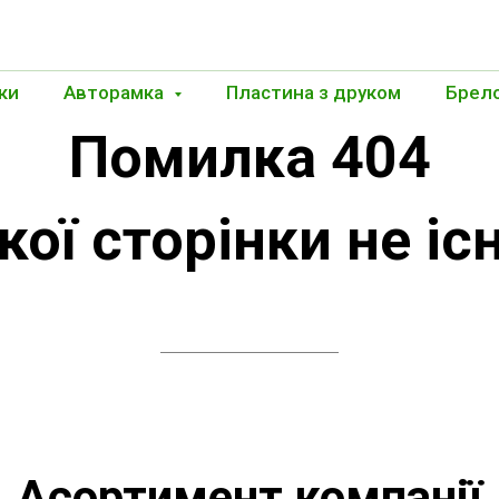
ки
Авторамка
Пластина з друком
Брел
Помилка 404
кої сторінки не іс
Асортимент компанії