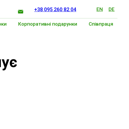
+38 095 260 82 04
EN
DE
оки
Корпоративні подарунки
Співпраця
нує