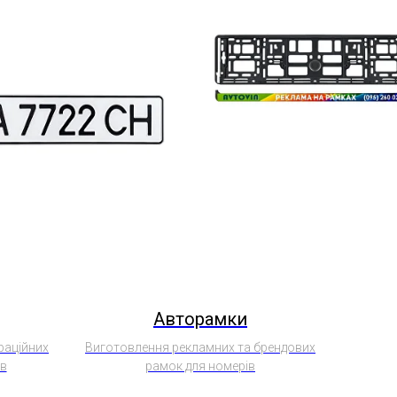
Авторамки
раційних
Виготовлення рекламних та брендових
ів
рамок для номерів