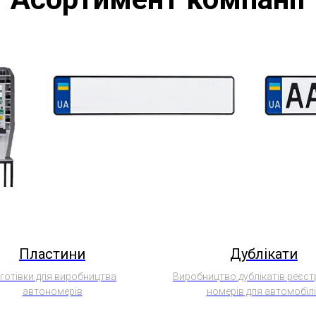
Пластини
Дублікати
готівки для виробництва
Виробництво дублікатів реєст
автономерів
номерів для автомобіл